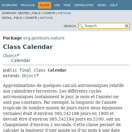
OVERVIEW
PACKAGE
CLASS
USE
TREE
DEPRECATED
INDEX
HELP
SUMMARY:
NESTED |
FIELD |
CONSTR |
METHOD
DETAIL:
FIELD |
CONSTR |
METHOD
SEARCH:
Package
org.geotools.nature
Class Calendar
Object
Calendar
public final class 
Calendar
extends 
Object
Approximations de quelques calculs astronomiques relatifs
aux calendriers terrestres. Les différents cycles
astronomiques (notamment le jour, le mois et l'année) ne
sont pas constants. Par exemple, la longueur de l'année
tropicale (le nombre moyen de jours entre deux équinoxes
vernales) était d'environ 365,242196 jours en 1900 et
devrait être d'environ 365,242184 jours en 2100, soit un
changement d'environ 1 seconde. Cette classe permet de
calculer la longueur d'une année ou d'un mois à une date