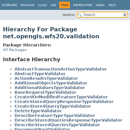
OVERVIEW
PACKAGE
CLASS
USE
TREE
DEPRECATED
INDEX
HELP
SEARCH:
Hierarchy For Package
net.opengis.wfs20.validation
Package Hierarchies:
All Packages
Interface Hierarchy
AbstractTransactionActionTypeValidator
AbstractTypeValidator
ActionResultsTypeValidator
AdditionalObjectsTypeValidator
AdditionalValuesTypeValidator
BaseRequestTypeValidator
CreatedOrModifiedFeatureTypeValidator
CreateStoredQueryResponseTypeValidator
CreateStoredQueryTypeValidator
DeleteTypeValidator
DescribeFeatureTypeTypeValidator
DescribeStoredQueriesResponseTypeValidator
DescribeStoredQueriesTypeValidator
DocumentRootValidator