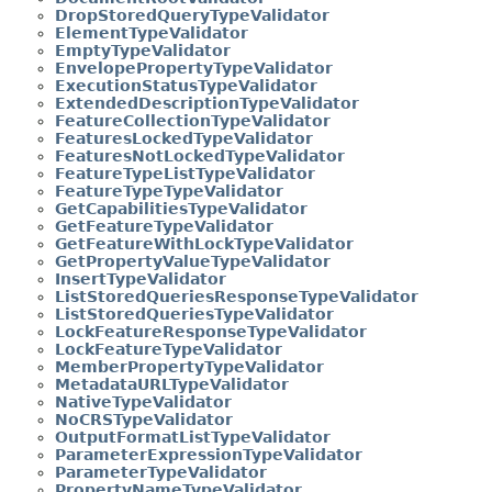
DropStoredQueryTypeValidator
ElementTypeValidator
EmptyTypeValidator
EnvelopePropertyTypeValidator
ExecutionStatusTypeValidator
ExtendedDescriptionTypeValidator
FeatureCollectionTypeValidator
FeaturesLockedTypeValidator
FeaturesNotLockedTypeValidator
FeatureTypeListTypeValidator
FeatureTypeTypeValidator
GetCapabilitiesTypeValidator
GetFeatureTypeValidator
GetFeatureWithLockTypeValidator
GetPropertyValueTypeValidator
InsertTypeValidator
ListStoredQueriesResponseTypeValidator
ListStoredQueriesTypeValidator
LockFeatureResponseTypeValidator
LockFeatureTypeValidator
MemberPropertyTypeValidator
MetadataURLTypeValidator
NativeTypeValidator
NoCRSTypeValidator
OutputFormatListTypeValidator
ParameterExpressionTypeValidator
ParameterTypeValidator
PropertyNameTypeValidator